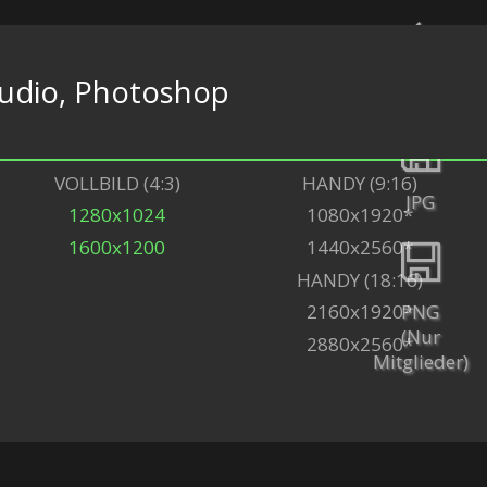
udio, Photoshop
Zurück
VOLLBILD (4:3)
HANDY (9:16)
JPG
1280x1024
1080x1920*
1600x1200
1440x2560*
HANDY (18:16)
PNG
2160x1920*
(Nur
2880x2560*
Mitglieder)