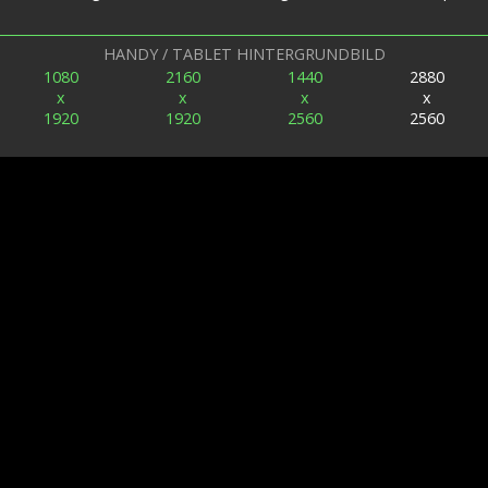
HANDY / TABLET HINTERGRUNDBILD
1080
2160
1440
2880
x
x
x
x
1920
1920
2560
2560