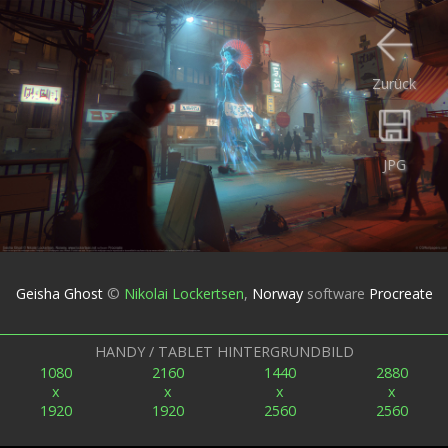
Zurück
JPG
Geisha Ghost
©
Nikolai Lockertsen
,
Norway
software
Procreate
HANDY / TABLET HINTERGRUNDBILD
1080
2160
1440
2880
x
x
x
x
1920
1920
2560
2560