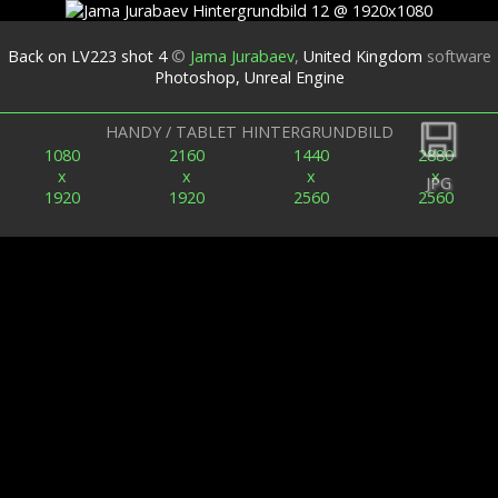
Back on LV223 shot 4
©
Jama Jurabaev
,
United Kingdom
software
Photoshop, Unreal Engine
Zurück
HANDY / TABLET HINTERGRUNDBILD
1080
2160
1440
2880
x
x
x
x
JPG
1920
1920
2560
2560