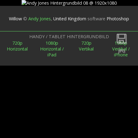
Willow
©
Andy Jones
,
United Kingdom
software
Photoshop
Zurück
HANDY / TABLET HINTERGRUNDBILD
720p
1080p
720p
1080p
Horizontal
Horizontal /
Vertikal
Vertikal /
JPG
iPad
iPhone