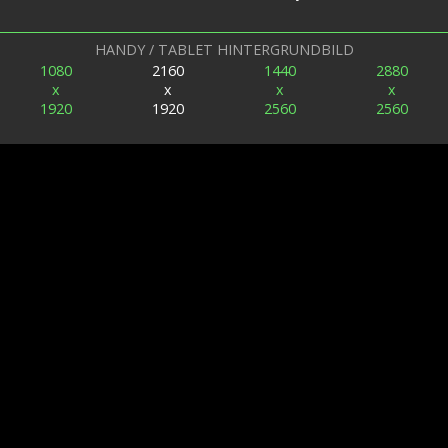
HANDY / TABLET HINTERGRUNDBILD
1080
2160
1440
2880
x
x
x
x
1920
1920
2560
2560