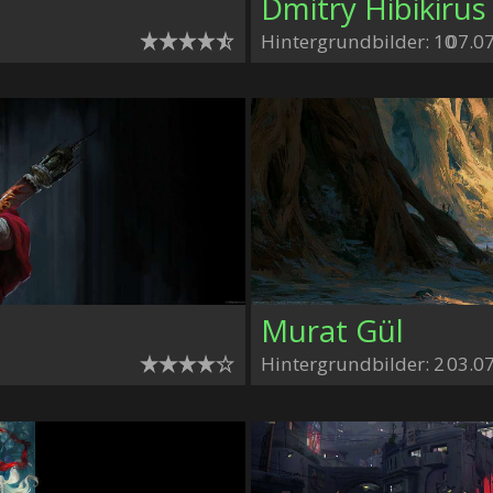
Dmitry Hibikirus
Hintergrundbilder: 10
07.0
Murat Gül
Hintergrundbilder: 2
03.0