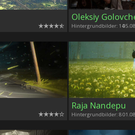
Oleksiy Golovc
Hintergrundbilder: 14
05.0
Raja Nandepu
Hintergrundbilder: 8
01.0